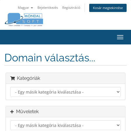
Magyar
Bejelentkezés
Regisztráció
Kosár megtekintése
Váltá
a
navig
Domain választás...
Kategóriák
Műveletek