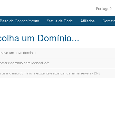
Português
Base de Conhecimento
Status da Rede
Afiliados
Contat
olha um Domínio...
istrar um novo domínio
nsferir domínio para MondalSoft
 usar o meu domínio já existente e atualizar os namerservers - DNS