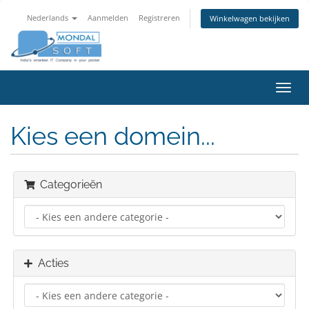
Nederlands
Aanmelden
Registreren
Winkelwagen bekijken
Navig
in-/u
Kies een domein...
Categorieën
Acties