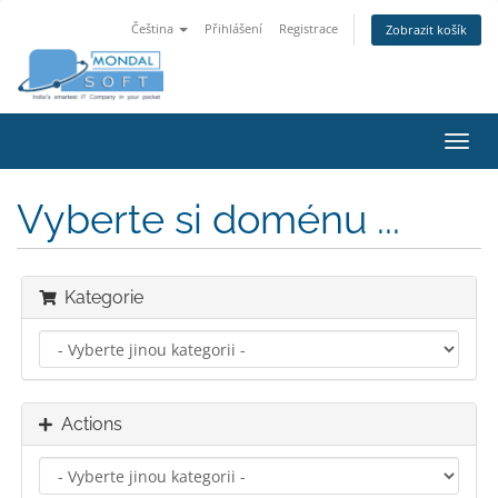
Čeština
Přihlášení
Registrace
Zobrazit košík
Toggl
navig
Vyberte si doménu ...
Kategorie
Actions