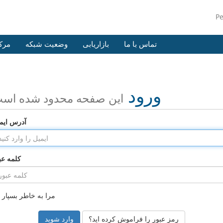
P
تماس با ما
بازاریابی
وضعیت شبکه
مرک
ورود
این صفحه محدود شده اس
آدرس ایم
کلمه عب
مرا به خاطر بسپار
رمز عبور را فراموش کرده اید؟